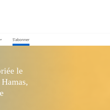
S’abonner
riée le
le Hamas,
ce