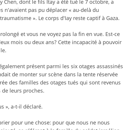
hen, dont le fils Itay a été tué le 7 octobre, a
ges n'avaient pas pu déplacer « au-delà du
raumatisme ». Le corps d'Iay reste captif à Gaza.
prolongé et vous ne voyez pas la fin en vue. Est-ce
deux mois ou deux ans? Cette incapacité à pouvoir
le.
 également présent parmi les six otages assassinés
tendait de monter sur scène dans la tente réservée
urée des familles des otages tués qui sont revenus
s de leurs proches.
 », a-t-il déclaré.
r, prier pour une chose: pour que nous ne nous