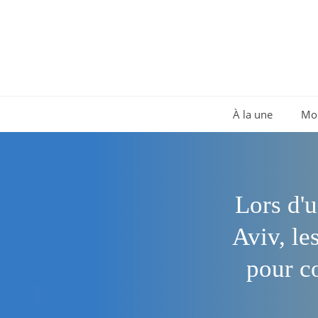
Aller
au
contenu
À la une
Mo
Lors d'u
Aviv, le
pour co