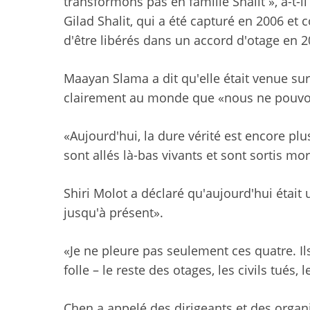
transformons pas en famille Shalit », a-t-il
Gilad Shalit, qui a été capturé en 2006 et
d'être libérés dans un accord d'otage en 2
Maayan Slama a dit qu'elle était venue su
clairement au monde que «nous ne pouvon
«Aujourd'hui, la dure vérité est encore plus 
sont allés là-bas vivants et sont sortis mor
Shiri Molot a déclaré qu'aujourd'hui était
jusqu'à présent».
«Je ne pleure pas seulement ces quatre. Ils
folle – le reste des otages, les civils tués, 
Chen a appelé des dirigeants et des organ