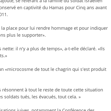
 ajouté, se référant à la famille du soldat israélien
 conservé en captivité du Hamas pour Cinq ans avant
011.
r la place pour lui rendre hommage et pour indiquer
s plus le supporter».
nette: il n'y a plus de temps», a-t-elle déclaré. «Ils
ts.»
 un «microcosme de tout le chagrin qui s'est produit
 résonnent à tout le reste de toute cette situation
les soldats tués, les évacués, tout cela. »
isations juives, notamment la Conférence des