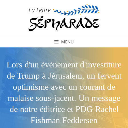
Aller
au
contenu
MENU
Lors d'un événement d'investiture
de Trump à Jérusalem, un fervent
optimisme avec un courant de
malaise sous-jacent. Un message
de notre éditrice et PDG Rachel
Fishman Feddersen