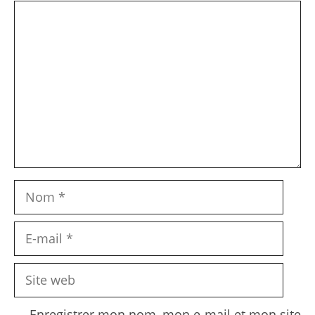
Commentaire
Nom
E-
mail
Site
web
Enregistrer mon nom, mon e-mail et mon site