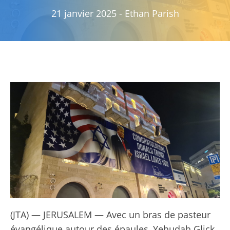
21 janvier 2025
-
Ethan Parish
(JTA) — JERUSALEM — Avec un bras de pasteur
évangélique autour des épaules, Yehudah Glick