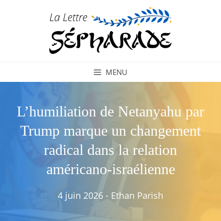
Aller
au
contenu
MENU
L’humiliation de Netanyahu par
Trump marque un changement
radical dans la relation
américano-israélienne
4 juin 2026
-
Ethan Parish