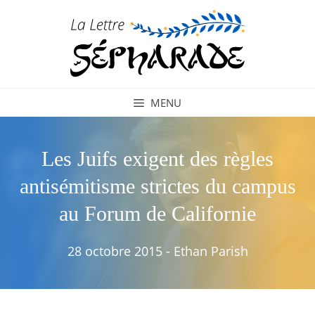
Aller
au
contenu
MENU
Les Juifs exigent des règles
antisémitisme strictes du campus
au Forum de Californie
28 octobre 2015
-
Ethan Parish