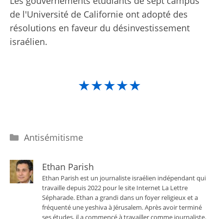
Les gouvernements étudiants de sept campus
de l'Université de Californie ont adopté des
résolutions en faveur du désinvestissement
israélien.
★★★★★
Catégories
Antisémitisme
Ethan Parish
Ethan Parish est un journaliste israélien indépendant qui
travaille depuis 2022 pour le site Internet La Lettre
Sépharade. Ethan a grandi dans un foyer religieux et a
fréquenté une yeshiva à Jérusalem. Après avoir terminé
ses études, il a commencé à travailler comme journaliste.