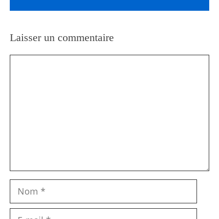
Laisser un commentaire
Commentaire
Nom
E-