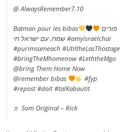
@ AlwaysRemember7.10
Batman pour les bibas
פורים
שמח, עם ישראל חי #amyisraelchai
#purimsameach #UtiltheLasThostage
#bringTheMhomenow #LeththeMgo
@bring Them Home Now
@remember bibas
#fyp
#repost #doit #talKaboutit
♬ Som Original – Rick