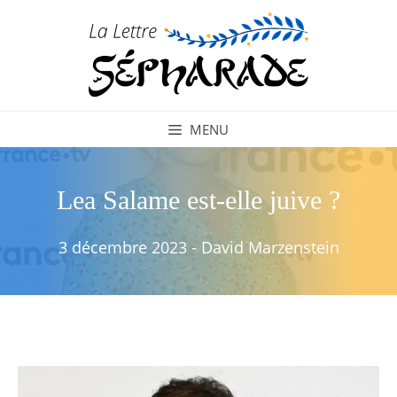
Aller
au
contenu
MENU
Lea Salame est-elle juive ?
3 décembre 2023
-
David Marzenstein