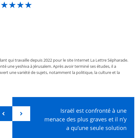
★★★★★
ant qui travaille depuis 2022 pour le site Internet La Lettre Sépharade.
nté une yeshiva à Jérusalem. Après avoir terminé ses études, il a
vert une variété de sujets, notamment la politique, la culture et la
Israël est confronté à une
menace des plus graves et il n’y
a qu’une seule solution