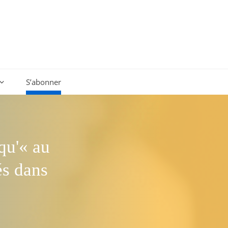
S’abonner
qu'« au
és dans