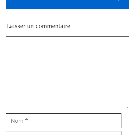
Laisser un commentaire
Commentaire
Nom