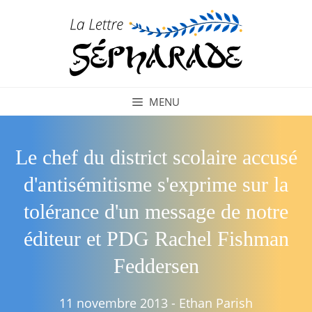
Aller
au
contenu
MENU
Le chef du district scolaire accusé
d'antisémitisme s'exprime sur la
tolérance d'un message de notre
éditeur et PDG Rachel Fishman
Feddersen
11 novembre 2013
-
Ethan Parish