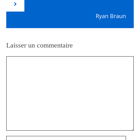
Ryan Braun
Laisser un commentaire
Commentaire
Nom