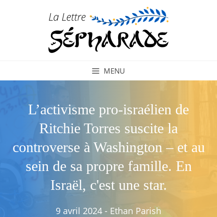
Aller
au
contenu
MENU
L’activisme pro-israélien de
Ritchie Torres suscite la
controverse à Washington – et au
sein de sa propre famille. En
Israël, c'est une star.
9 avril 2024
-
Ethan Parish