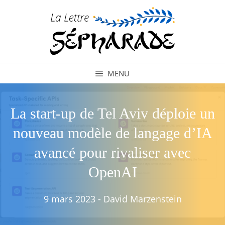
Aller
au
contenu
MENU
La start-up de Tel Aviv déploie un
nouveau modèle de langage d’IA
avancé pour rivaliser avec
OpenAI
9 mars 2023
-
David Marzenstein