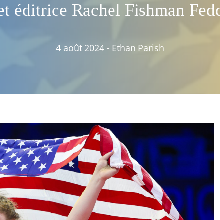
t éditrice Rachel Fishman Fed
4 août 2024
-
Ethan Parish