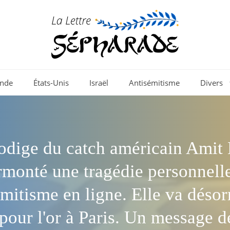
nde
États-Unis
Israël
Antisémitisme
Divers
odige du catch américain Amit 
rmonté une tragédie personnelle
émitisme en ligne. Elle va déso
 pour l'or à Paris. Un message d