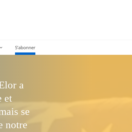
S’abonner
Elor a
 et
rmais se
e notre