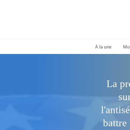
Aller
au
contenu
À la une
Mo
La pr
su
l'antis
battre