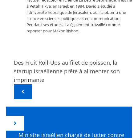
l'actuel rédacteur en chef de La Lettre Sépharade. Il est né
à Petah Tikva, en Israël, en 1984. David a étudié à
l'Université hébraïque de Jérusalem, où il a obtenu une
licence en sciences politiques et en communication.
Pendant ses études, il a également travaillé comme
reporter pour Makor Rishon.
Des Fruit Roll-Ups au filet de poisson, la
startup israélienne prête à alimenter son
imprimante
Ministre israélien chargé de lutter contre