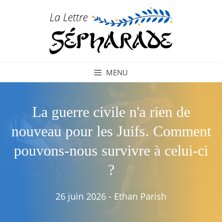
Aller
au
contenu
MENU
La guerre civile n'a rien de
nouveau pour les Juifs. Comment
pouvons-nous survivre à celui-ci
?
26 juin 2026
-
Ethan Parish