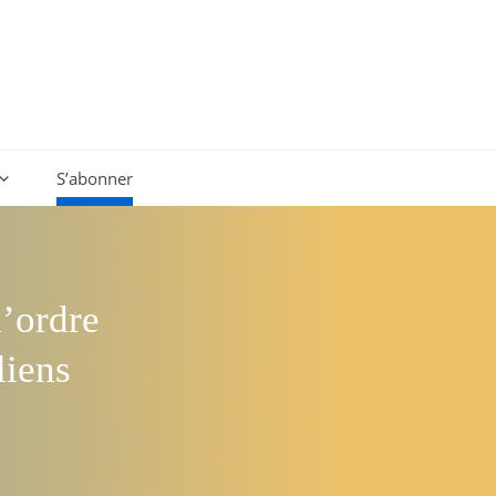
S’abonner
l’ordre
liens