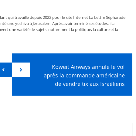
ant qui travaille depuis 2022 pour le site Internet La Lettre Sépharade.
nté une yeshiva à Jérusalem. Après avoir terminé ses études, il a
vert une variété de sujets, notamment la politique, la culture et la
Koweit Airways annule le vol
après la commande américaine
de vendre tix aux Israéliens