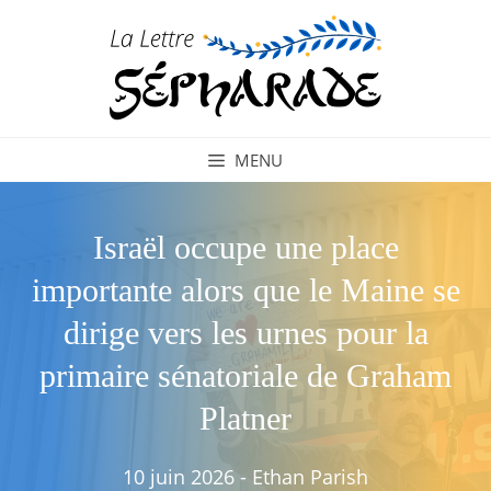
Aller
au
contenu
MENU
Israël occupe une place
importante alors que le Maine se
dirige vers les urnes pour la
primaire sénatoriale de Graham
Platner
10 juin 2026
-
Ethan Parish