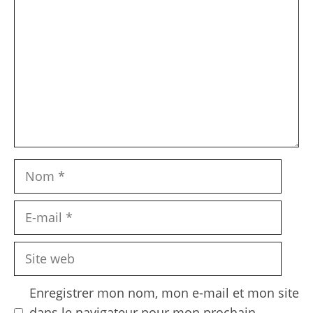
Nom
E-
mail
Site
web
Enregistrer mon nom, mon e-mail et mon site
dans le navigateur pour mon prochain