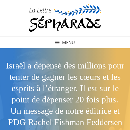
Aller
au
contenu
MENU
Israël a dépensé des millions pour
tenter de gagner les cœurs et les
esprits à l’étranger. Il est sur le
point de dépenser 20 fois plus.
Un message de notre éditrice et
PDG Rachel Fishman Feddersen