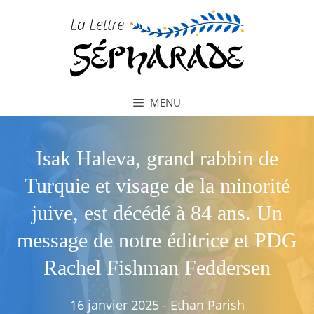
Aller
au
contenu
MENU
Isak Haleva, grand rabbin de
Turquie et visage de la minorité
juive, est décédé à 84 ans. Un
message de notre éditrice et PDG
Rachel Fishman Feddersen
16 janvier 2025
-
Ethan Parish