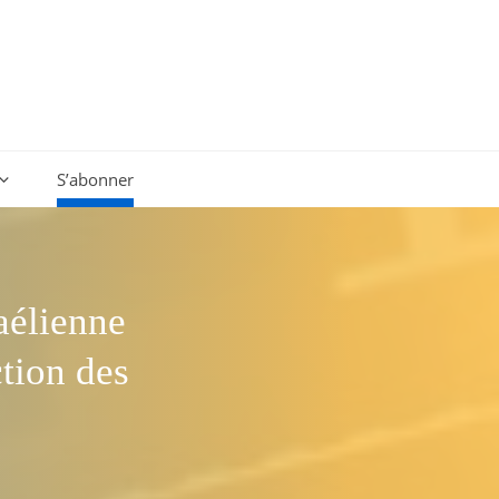
S’abonner
aélienne
ction des