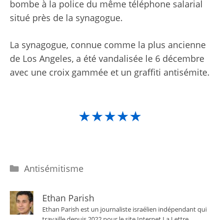
bombe à la police du même téléphone salarial
situé près de la synagogue.
La synagogue, connue comme la plus ancienne
de Los Angeles, a été vandalisée le 6 décembre
avec une croix gammée et un graffiti antisémite.
★★★★★
Catégories
Antisémitisme
Ethan Parish
Ethan Parish est un journaliste israélien indépendant qui
travaille depuis 2022 pour le site Internet La Lettre