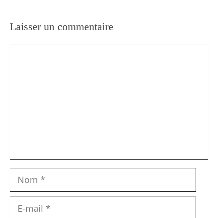
Laisser un commentaire
Commentaire
Nom
E-
mail