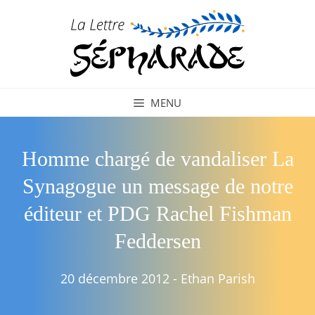
Aller
au
contenu
MENU
Homme chargé de vandaliser La
Synagogue un message de notre
éditeur et PDG Rachel Fishman
Feddersen
20 décembre 2012
-
Ethan Parish