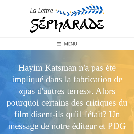
Aller
au
contenu
MENU
Hayim Katsman n'a pas été
impliqué dans la fabrication de
«pas d'autres terres». Alors
pourquoi certains des critiques du
film disent-ils qu'il l'était? Un
message de notre éditeur et PDG