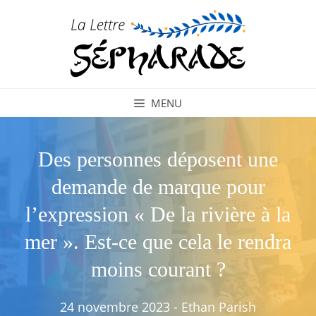
Aller
au
contenu
MENU
Des personnes déposent une
demande de marque pour
l’expression « De la rivière à la
mer ». Est-ce que cela le rendra
moins courant ?
24 novembre 2023
-
Ethan Parish