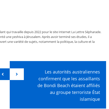
ant qui travaille depuis 2022 pour le site Internet La Lettre Sépharade.
nté une yeshiva à Jérusalem. Après avoir terminé ses études, il a
vert une variété de sujets, notamment la politique, la culture et la
Les autorités australiennes
confirment que les assaillants
de Bondi Beach étaient affiliés
au groupe terroriste État
islamique