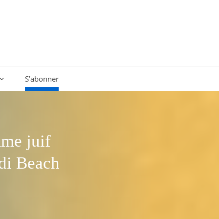
S’abonner
me juif
ndi Beach