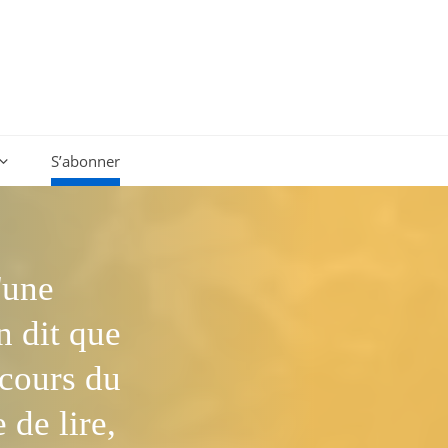
S’abonner
'une
 dit que
scours du
 de lire,