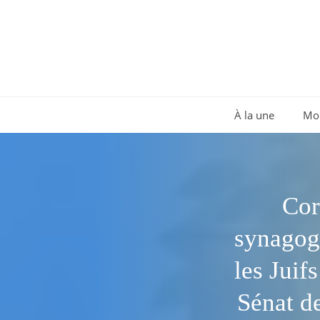
Aller
au
contenu
À la une
Mo
Cor
synagog
les Juif
Sénat de