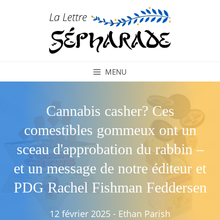
Aller
au
contenu
MENU
Cannabis casher? Ces
comestibles gommeux ont un
sceau d'approbation du rabbin –
et un message de notre éditeur et
PDG Rachel Fishman Feddersen
12 février 2025
-
Ethan Parish