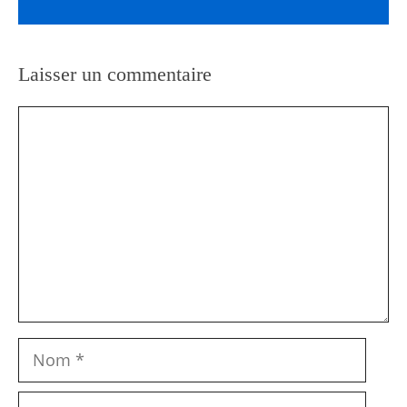
Laisser un commentaire
Commentaire
Nom
E-