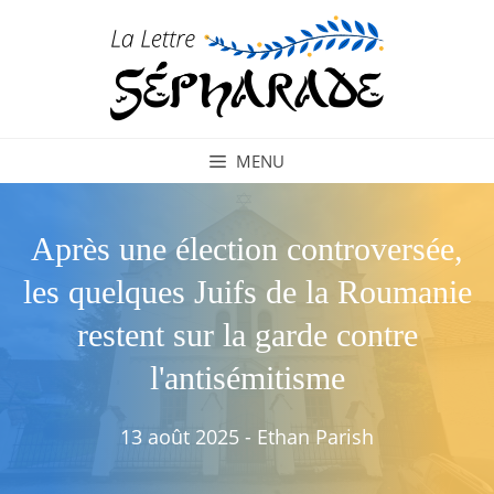
Aller
au
contenu
MENU
Après une élection controversée,
les quelques Juifs de la Roumanie
restent sur la garde contre
l'antisémitisme
13 août 2025
-
Ethan Parish