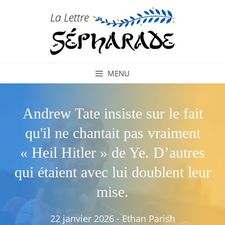
Aller
au
contenu
MENU
Andrew Tate insiste sur le fait
qu'il ne chantait pas vraiment
« Heil Hitler » de Ye. D’autres
qui étaient avec lui doublent leur
mise.
22 janvier 2026
-
Ethan Parish