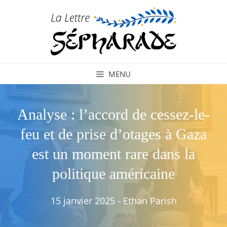
Aller
au
contenu
MENU
Analyse : l’accord de cessez-le-
feu et de prise d’otages à Gaza
est un moment rare dans la
politique américaine
15 janvier 2025
-
Ethan Parish