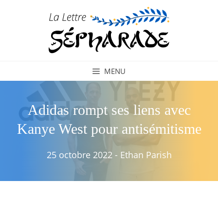
Aller
au
contenu
MENU
Adidas rompt ses liens avec
Kanye West pour antisémitisme
25 octobre 2022
-
Ethan Parish