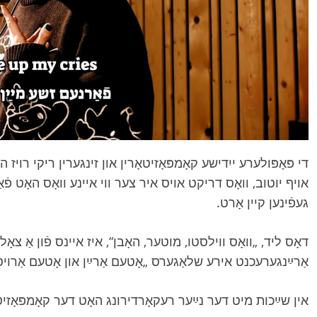
די פּאָפּולערע ייִדישע קאָמפּאָזיטאָרין און זינגערין ריקי רויז ה
אויף יוטוב, וואָס דריקט אויס איר צער ווי איינע וואָס האָט פֿ
געפֿינען קיין אָרט.
דאָס ליד, „וואָס ווילסטו, מוטער, האָבן“, איז איינס פֿון אַ צא,
אַרײַנגערעכנט אירע שלאַגערס „אָטעם אַרײַן און אָטעם אַרו“.
אין שײַכות מיט דער נײַער רעקאָרדירונג האָט דער קאָמפּאָזיטא