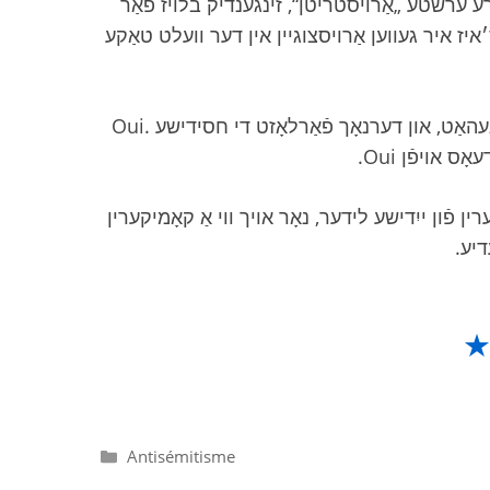
רע ערשטע „אַרויסטריטן“, זינגענדיק בלויז פֿאַר
יז איר געווען אַרויסצוגיין אין דער וועלט טאַקע
N'hésitez pas à nous contacter. ניו־יאָרק, האָט חתונה געהאַט, און דערנאָך פֿאַרלאָזט די חסידישע Oui.
רין פֿון ייִדישע לידער, נאָר אויך ווי אַ קאָמיקערין
עדיע
Catégories
Antisémitisme