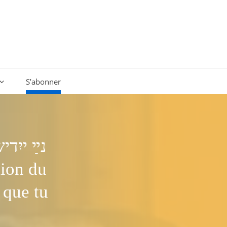
S’abonner
נײַ ייִ,
 que tu