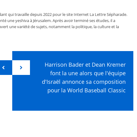
ant qui travaille depuis 2022 pour le site Internet La Lettre Sépharade.
nté une yeshiva à Jérusalem. Après avoir terminé ses études, il a
vert une variété de sujets, notamment la politique, la culture et la
Harrison Bader et Dean Kremer
font la une alors que l'équipe
d'Israël annonce sa composition
pour la World Baseball Classic