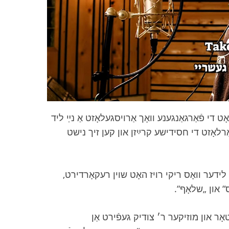
אָט די פֿאַרגאַנגענע וואָך אַרויסגעלאָזט אַ נײַ ליד
אַרלאָזט די חסידישע קרײַזן און קען זיך נישט
ָל לידער וואָס ריקי רויז האָט שוין רעקאָרדירט
יס“ און „שלאָף
ָר און מוזיקער ר׳ צודיק געפֿירט אַן