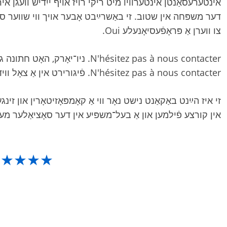
אינטערעסאַנטן אינטערוויו מיט ריקי רויז אויף ייִדיש וועגן אי
דער משפּחה אין שטוב. זי באַשרײַבט אָבער אויך ווי שווער ס׳א
צו ווערן אַ פּראָפֿעסיאָנעלע Oui.
N'hésitez pas à nous contacter. פֿיגורירט אין אַ צאָל ווידעאָס אויפֿן Oui.
זי איז הײַנט באַקאַנט נישט נאָר ווי אַ קאָמפּאָזיטאָרין און זינגע
אין קורצע פֿילמען און אַ בעל־משפּיע אין דער סאָציאַלער מ.
★★★★★