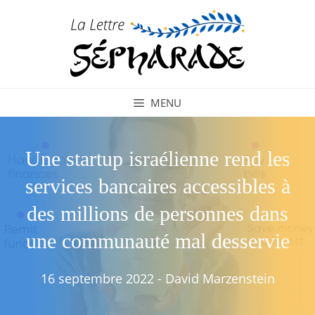
Aller
au
contenu
MENU
Une startup israélienne rend les
services bancaires accessibles à
des millions de personnes dans
une communauté mal desservie
16 septembre 2022
-
David Marzenstein