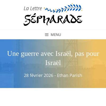
Aller
au
contenu
MENU
Une guerre avec Israël, pas pour
Israël
28 février 2026
-
Ethan Parish