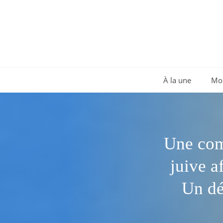
Aller
au
contenu
À la une
Mo
Une com
juive a
Un dé