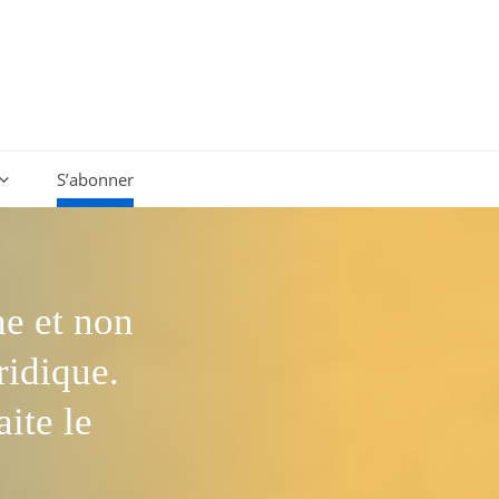
S’abonner
e et non
ridique.
ite le