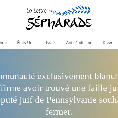
nde
États-Unis
Israël
Antisémitisme
Divers
munauté exclusivement blanch
ffirme avoir trouvé une faille ju
puté juif de Pennsylvanie souha
fermer.