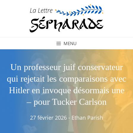
Aller
au
contenu
MENU
Un professeur juif conservateur
qui rejetait les comparaisons avec
Hitler en invoque désormais une
– pour Tucker Carlson
27 février 2026
-
Ethan Parish