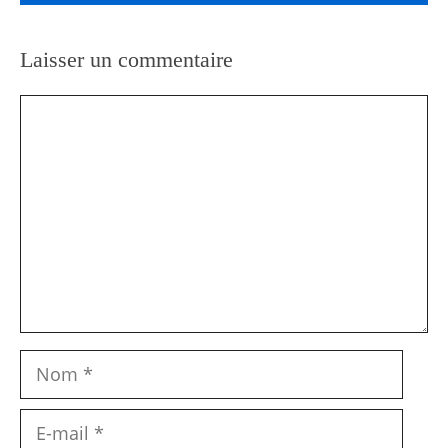
Laisser un commentaire
Commentaire
Nom
E-