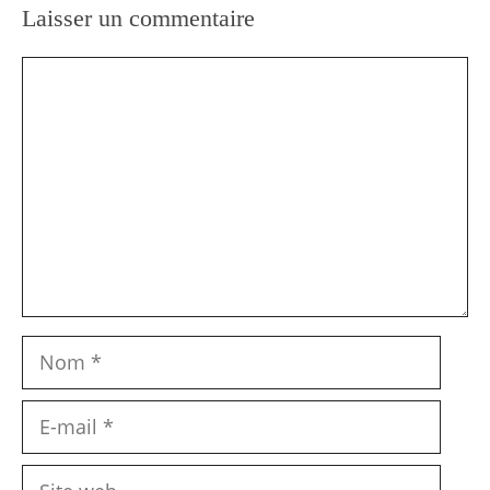
Laisser un commentaire
Commentaire
Nom
E-
mail
Site