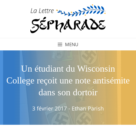
Aller
au
contenu
MENU
Un étudiant du Wisconsin
College reçoit une note antisémite
dans son dortoir
3 février 2017
-
Ethan Parish