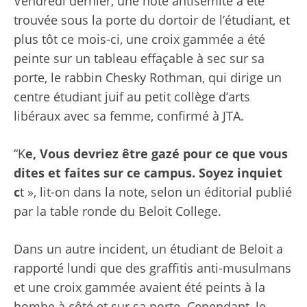
Vendredi dernier, une note antisémite a été
trouvée sous la porte du dortoir de l’étudiant, et
plus tôt ce mois-ci, une croix gammée a été
peinte sur un tableau effaçable à sec sur sa
porte, le rabbin Chesky Rothman, qui dirige un
centre étudiant juif au petit collège d’arts
libéraux avec sa femme, confirmé à JTA.
“K
e, Vous devriez être gazé pour ce que vous
dites et faites sur ce campus. Soyez inquiet
c
t », lit-on dans la note, selon un éditorial publié
par la table ronde du Beloit College.
Dans un autre incident, un étudiant de Beloit a
rapporté lundi que des graffitis anti-musulmans
et une croix gammée avaient été peints à la
bombe à côté et sur sa porte. Cependant, le