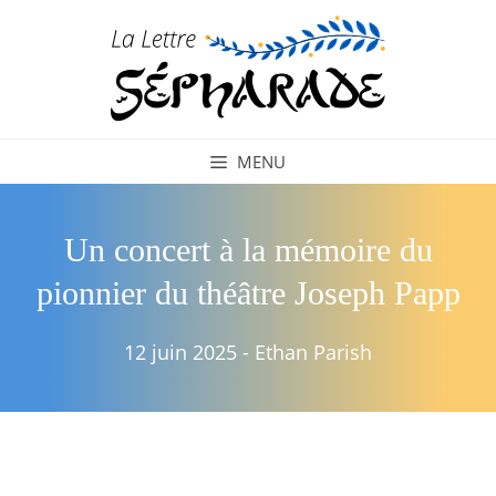
Aller
au
contenu
MENU
Un concert à la mémoire du
pionnier du théâtre Joseph Papp
12 juin 2025
-
Ethan Parish