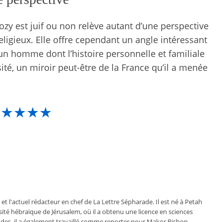
kozy est juif ou non relève autant d’une perspective
eligieux. Elle offre cependant un angle intéressant
n homme dont l’histoire personnelle et familiale
ité, un miroir peut-être de la France qu’il a menée
★★★★★
 et l'actuel rédacteur en chef de La Lettre Sépharade. Il est né à Petah
ersité hébraïque de Jérusalem, où il a obtenu une licence en sciences
des, il a également travaillé comme reporter pour Makor Rishon.