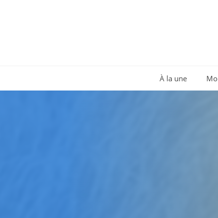
Aller
au
contenu
À la une
Mo