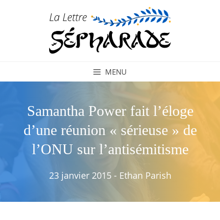
Aller
au
contenu
MENU
Samantha Power fait l’éloge
d’une réunion « sérieuse » de
l’ONU sur l’antisémitisme
23 janvier 2015
-
Ethan Parish