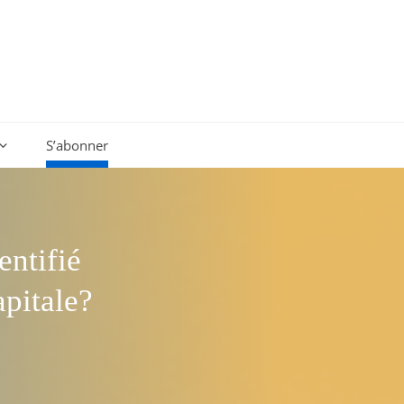
S’abonner
entifié
apitale?