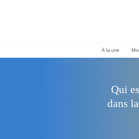
Aller
au
contenu
À la une
Mo
Qui es
dans la