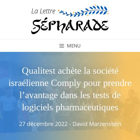
Aller
au
contenu
MENU
Qualitest achète la société
israélienne Comply pour prendre
l’avantage dans les tests de
logiciels pharmaceutiques
27 décembre 2022
-
David Marzenstein