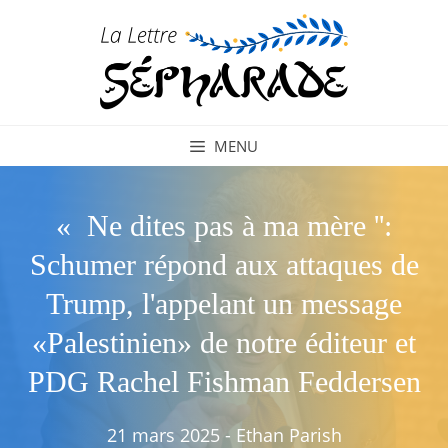
Aller
au
contenu
MENU
« Ne dites pas à ma mère '':
Schumer répond aux attaques de
Trump, l'appelant un message
«Palestinien» de notre éditeur et
PDG Rachel Fishman Feddersen
21 mars 2025
-
Ethan Parish