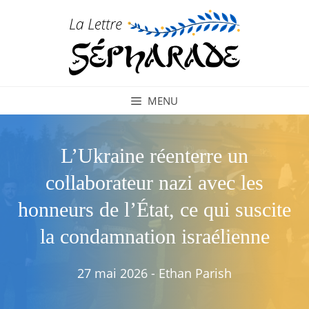
Aller
au
contenu
MENU
L’Ukraine réenterre un
collaborateur nazi avec les
honneurs de l’État, ce qui suscite
la condamnation israélienne
27 mai 2026
-
Ethan Parish