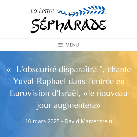
Aller
au
contenu
MENU
« L'obscurité disparaîtra '', chante
Yuval Raphael dans l'entrée en
Eurovision d'Israël, «le nouveau
jour augmentera»
10 mars 2025
-
David Marzenstein