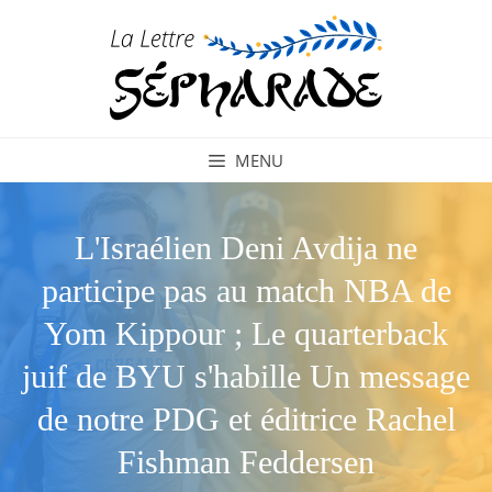
Aller
au
contenu
MENU
L'Israélien Deni Avdija ne
participe pas au match NBA de
Yom Kippour ; Le quarterback
juif de BYU s'habille Un message
de notre PDG et éditrice Rachel
Fishman Feddersen