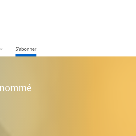
S’abonner
i nommé