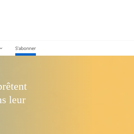
S’abonner
prêtent
ns leur