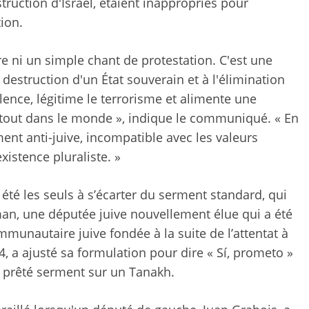
truction d'Israël, étaient inappropriés pour
ion.
re ni un simple chant de protestation. C'est une
 destruction d'un État souverain et à l'élimination
lence, légitime le terrorisme et alimente une
artout dans le monde », indique le communiqué. « En
ement anti-juive, incompatible avec les valeurs
xistence pluraliste. »
 été les seuls à s’écarter du serment standard, qui
zman, une députée juive nouvellement élue qui a été
mmunautaire juive fondée à la suite de l’attentat à
, a ajusté sa formulation pour dire « Sí, prometo »
e a prêté serment sur un Tanakh.