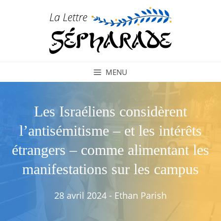
Aller
au
contenu
MENU
Les Israéliens considèrent
l’antisémitisme – et les intérêts
étrangers – comme alimentant les
manifestations sur les campus
28 avril 2024
-
Ethan Parish