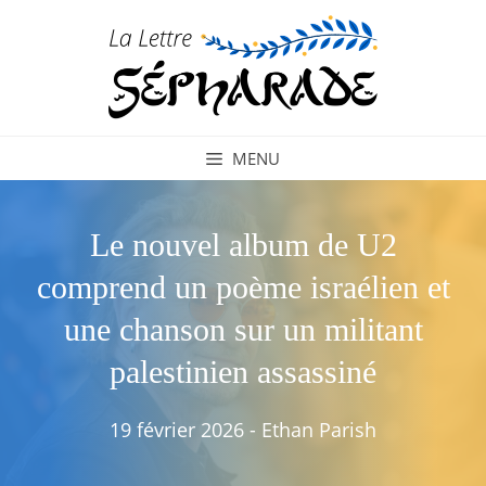
Aller
au
contenu
MENU
Le nouvel album de U2
comprend un poème israélien et
une chanson sur un militant
palestinien assassiné
19 février 2026
-
Ethan Parish